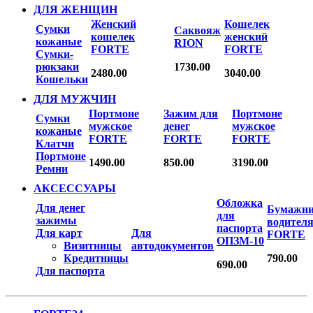
ДЛЯ ЖЕНЩИН
Женский
Кошелек
Сумки
Саквояж
кошелек
женский
кожаные
RION
FORTE
FORTE
Сумки-
рюкзаки
1730.00
2480.00
3040.00
Кошельки
ДЛЯ МУЖЧИН
Портмоне
Зажим для
Портмоне
Сумки
мужское
денег
мужское
кожаные
FORTE
FORTE
FORTE
Клатчи
Портмоне
1490.00
850.00
3190.00
Ремни
АКСЕССУАРЫ
Обложка
Для денег
Бумажн
для
зажимы
водител
паспорта
Для карт
Для
FORTE
ОПЗМ-10
Визитницы
автодокументов
Кредитницы
790.00
690.00
Для паспорта