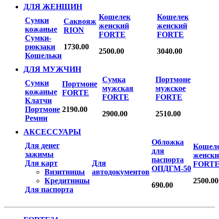
ДЛЯ ЖЕНЩИН
Кошелек
Кошелек
Сумки
Саквояж
женский
женский
кожаные
RION
FORTE
FORTE
Сумки-
рюкзаки
1730.00
2500.00
3040.00
Кошельки
ДЛЯ МУЖЧИН
Сумка
Портмоне
Сумки
Портмоне
мужская
мужское
кожаные
FORTE
FORTE
FORTE
Клатчи
Портмоне
2190.00
2900.00
2510.00
Ремни
АКСЕССУАРЫ
Обложка
Для денег
Кошел
для
зажимы
женск
паспорта
Для карт
Для
FORT
ОПДГМ-50
Визитницы
автодокументов
Кредитницы
2500.00
690.00
Для паспорта