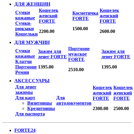
ДЛЯ ЖЕНЩИН
Кошелек
Кошелек
Сумки
Косметичка
женский
женский
кожаные
FORTE
FORTE
FORTE
Сумки-
рюкзаки
1500.00
2200.00
2600.00
Кошельки
ДЛЯ МУЖЧИН
Портмоне
Сумки
Зажим для
Зажим для
мужское
кожаные
денег FORTE
денег FORTE
FORTE
Клатчи
Портмоне
1395.00
1395.00
2510.00
Ремни
АКСЕССУАРЫ
Для денег
Кошелек
Кошелек
зажимы
женский
женский
Для карт
Для
FORTE
FORTE
Визитницы
автодокументов
Кредитницы
2300.00
2500.00
Для паспорта
FORTE24