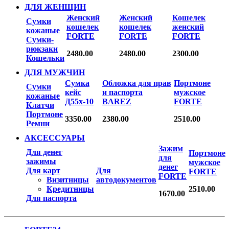
ДЛЯ ЖЕНЩИН
Женский
Женский
Кошелек
Сумки
кошелек
кошелек
женский
кожаные
FORTE
FORTE
FORTE
Сумки-
рюкзаки
2480.00
2480.00
2300.00
Кошельки
ДЛЯ МУЖЧИН
Сумка
Обложка для прав
Портмоне
Сумки
кейс
и паспорта
мужское
кожаные
Д55х-10
BAREZ
FORTE
Клатчи
Портмоне
3350.00
2380.00
2510.00
Ремни
АКСЕССУАРЫ
Зажим
Для денег
Портмоне
для
зажимы
мужское
денег
Для карт
Для
FORTE
FORTE
Визитницы
автодокументов
Кредитницы
2510.00
1670.00
Для паспорта