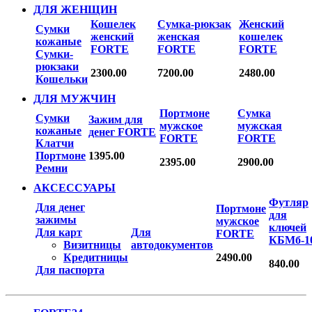
ДЛЯ ЖЕНЩИН
Кошелек
Сумка-рюкзак
Женский
Сумки
женский
женская
кошелек
кожаные
FORTE
FORTE
FORTE
Сумки-
рюкзаки
2300.00
7200.00
2480.00
Кошельки
ДЛЯ МУЖЧИН
Портмоне
Сумка
Сумки
Зажим для
мужское
мужская
кожаные
денег FORTE
FORTE
FORTE
Клатчи
Портмоне
1395.00
2395.00
2900.00
Ремни
АКСЕССУАРЫ
Футляр
Для денег
Портмоне
для
зажимы
мужское
ключей
Для карт
Для
FORTE
КБМб-1
Визитницы
автодокументов
Кредитницы
2490.00
840.00
Для паспорта