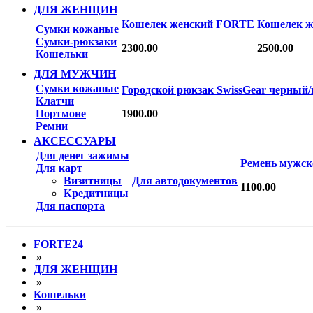
ДЛЯ ЖЕНЩИН
Кошелек женский FORTE
Кошелек 
Сумки кожаные
Сумки-рюкзаки
2300.00
2500.00
Кошельки
ДЛЯ МУЖЧИН
Сумки кожаные
Городской рюкзак SwissGear черный
Клатчи
Портмоне
1900.00
Ремни
АКСЕССУАРЫ
Для денег зажимы
Ремень мужск
Для карт
Визитницы
Для автодокументов
1100.00
Кредитницы
Для паспорта
FORTE24
»
ДЛЯ ЖЕНЩИН
»
Кошельки
»