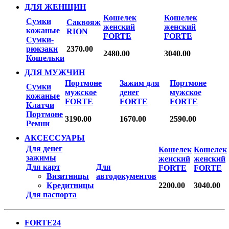
ДЛЯ ЖЕНЩИН
Кошелек
Кошелек
Сумки
Саквояж
женский
женский
кожаные
RION
FORTE
FORTE
Сумки-
рюкзаки
2370.00
2480.00
3040.00
Кошельки
ДЛЯ МУЖЧИН
Портмоне
Зажим для
Портмоне
Сумки
мужское
денег
мужское
кожаные
FORTE
FORTE
FORTE
Клатчи
Портмоне
3190.00
1670.00
2590.00
Ремни
АКСЕССУАРЫ
Для денег
Кошелек
Кошелек
зажимы
женский
женский
Для карт
Для
FORTE
FORTE
Визитницы
автодокументов
Кредитницы
2200.00
3040.00
Для паспорта
FORTE24