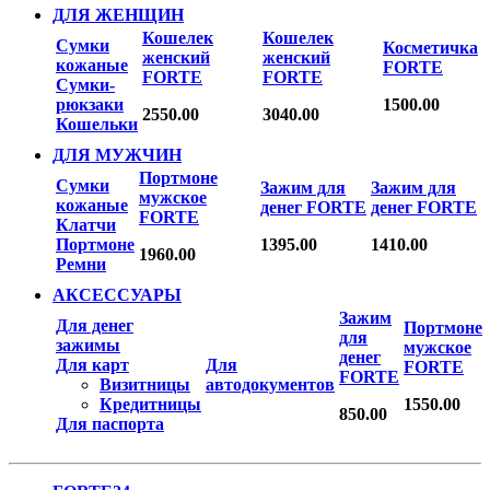
ДЛЯ ЖЕНЩИН
Кошелек
Кошелек
Сумки
Косметичка
женский
женский
кожаные
FORTE
FORTE
FORTE
Сумки-
рюкзаки
1500.00
2550.00
3040.00
Кошельки
ДЛЯ МУЖЧИН
Портмоне
Сумки
Зажим для
Зажим для
мужское
кожаные
денег FORTE
денег FORTE
FORTE
Клатчи
Портмоне
1395.00
1410.00
1960.00
Ремни
АКСЕССУАРЫ
Зажим
Для денег
Портмоне
для
зажимы
мужское
денег
Для карт
Для
FORTE
FORTE
Визитницы
автодокументов
Кредитницы
1550.00
850.00
Для паспорта