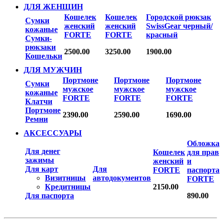
ДЛЯ ЖЕНЩИН
Кошелек
Кошелек
Городской рюкзак
Сумки
женский
женский
SwissGear черный/
кожаные
FORTE
FORTE
красный
Сумки-
рюкзаки
2500.00
3250.00
1900.00
Кошельки
ДЛЯ МУЖЧИН
Портмоне
Портмоне
Портмоне
Сумки
мужское
мужское
мужское
кожаные
FORTE
FORTE
FORTE
Клатчи
Портмоне
2390.00
2590.00
1690.00
Ремни
АКСЕССУАРЫ
Обложка
Для денег
Кошелек
для прав
зажимы
женский
и
Для карт
Для
FORTE
паспорта
Визитницы
автодокументов
FORTE
Кредитницы
2150.00
Для паспорта
890.00