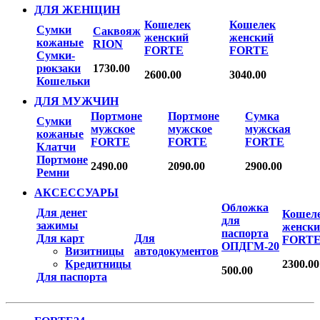
ДЛЯ ЖЕНЩИН
Кошелек
Кошелек
Сумки
Саквояж
женский
женский
кожаные
RION
FORTE
FORTE
Сумки-
рюкзаки
1730.00
2600.00
3040.00
Кошельки
ДЛЯ МУЖЧИН
Портмоне
Портмоне
Сумка
Сумки
мужское
мужское
мужская
кожаные
FORTE
FORTE
FORTE
Клатчи
Портмоне
2490.00
2090.00
2900.00
Ремни
АКСЕССУАРЫ
Обложка
Для денег
Кошел
для
зажимы
женск
паспорта
Для карт
Для
FORT
ОПДГМ-20
Визитницы
автодокументов
Кредитницы
2300.00
500.00
Для паспорта