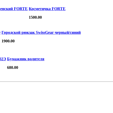
женский FORTE
Косметичка FORTE
1500.00
Э
Городской рюкзак SwissGear черный/синий
1900.00
02Э
Бумажник водителя
680.00