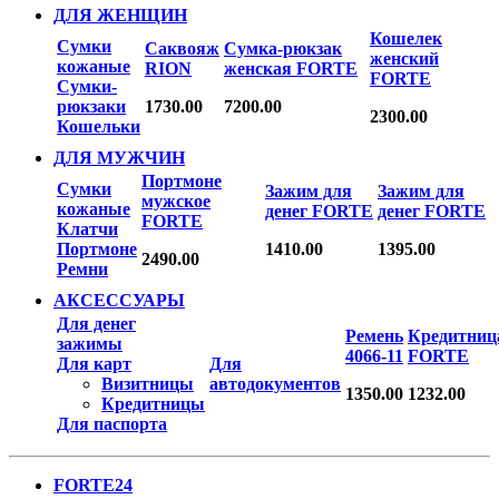
ДЛЯ ЖЕНЩИН
Кошелек
Сумки
Саквояж
Сумка-рюкзак
женский
кожаные
RION
женская FORTE
FORTE
Сумки-
рюкзаки
1730.00
7200.00
2300.00
Кошельки
ДЛЯ МУЖЧИН
Портмоне
Сумки
Зажим для
Зажим для
мужское
кожаные
денег FORTE
денег FORTE
FORTE
Клатчи
Портмоне
1410.00
1395.00
2490.00
Ремни
АКСЕССУАРЫ
Для денег
Ремень
Кредитниц
зажимы
4066-11
FORTE
Для карт
Для
Визитницы
автодокументов
1350.00
1232.00
Кредитницы
Для паспорта
FORTE24