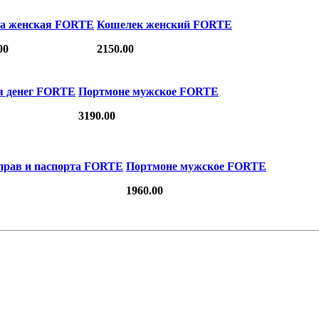
а женская FORTE
Кошелек женский FORTE
00
2150.00
я денег FORTE
Портмоне мужское FORTE
3190.00
прав и паспорта FORTE
Портмоне мужское FORTE
1960.00