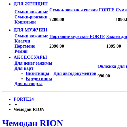
ДЛЯ ЖЕНЩИН
Сумка-рюкзак женская FORTE
Сумк
Сумки кожаные
Сумки-рюкзаки
7200.00
1890.
Кошельки
ДЛЯ МУЖЧИН
Сумки кожаные
Портмоне мужское FORTE
Зажим дл
Клатчи
Портмоне
2390.00
1395.00
Ремни
АКСЕССУАРЫ
Для денег зажимы
Обложка для 
Для карт
Визитницы
Для автодокументов
990.00
Кредитницы
Для паспорта
FORTE24
»
Чемодан RION
Чемодан RION