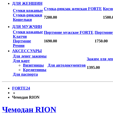
ДЛЯ ЖЕНЩИН
Сумка-рюкзак женская FORTE
Косм
Сумки кожаные
Сумки-рюкзаки
7200.00
1500.
Кошельки
ДЛЯ МУЖЧИН
Сумки кожаные
Портмоне мужское FORTE
Портмон
Клатчи
Портмоне
1690.00
1750.00
Ремни
АКСЕССУАРЫ
Для денег зажимы
Зажим для де
Для карт
Визитницы
Для автодокументов
1395.00
Кредитницы
Для паспорта
FORTE24
»
Чемодан RION
Чемодан RION