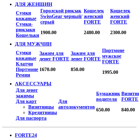
ДЛЯ ЖЕНЩИН
Городской рюкзак
Кошелек
Кошелек
Сумки
SwissGear черный/
женский
женский
кожаные
серый
FORTE
FORTE
Сумки-
рюкзаки
1900.00
2480.00
2300.00
Кошельки
ДЛЯ МУЖЧИН
Портмоне
Сумки
Зажим для
Зажим для
мужское
кожаные
денег FORTE
денег FORTE
FORTE
Клатчи
Портмоне
1670.00
850.00
1995.00
Ремни
АКСЕССУАРЫ
Для денег
Бумажник
Визитн
зажимы
водителя
FORTE
Для карт
Для
Визитницы
автодокументов
650.00
840.00
Кредитницы
Для паспорта
FORTE24