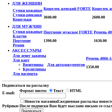
ДЛЯ ЖЕНЩИН
Кошелек женский FORTE
Кошелек 
Сумки кожаные
Сумки-рюкзаки
3040.00
2600.00
Кошельки
ДЛЯ МУЖЧИН
Сумки кожаные
Портмоне мужское FORTE
Ремень 40
Клатчи
Портмоне
1390.00
1630.00
Ремни
АКСЕССУАРЫ
Для денег зажимы
Ремень 4066-1
Для карт
Визитницы
Для автодокументов
1350.00
Кредитницы
Для паспорта
Подписаться на рассылку
Формат писем:
Текст
HTML
E-mail:
Новости магазина
Ежедневная рассылка новосте
Рубрики:
После подписки Вам будет выслано письмо со ссы