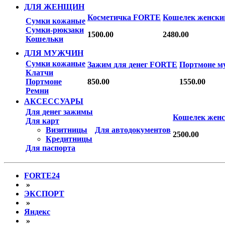
ДЛЯ ЖЕНЩИН
Косметичка FORTE
Кошелек женск
Сумки кожаные
Сумки-рюкзаки
1500.00
2480.00
Кошельки
ДЛЯ МУЖЧИН
Сумки кожаные
Зажим для денег FORTE
Портмоне м
Клатчи
Портмоне
850.00
1550.00
Ремни
АКСЕССУАРЫ
Для денег зажимы
Кошелек жен
Для карт
Визитницы
Для автодокументов
2500.00
Кредитницы
Для паспорта
FORTE24
»
ЭКСПОРТ
»
Яндекс
»