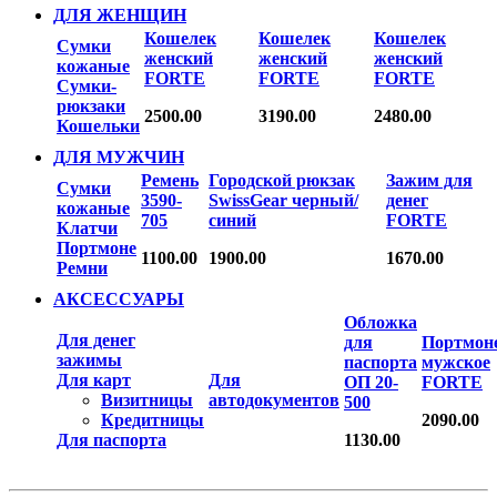
ДЛЯ ЖЕНЩИН
Кошелек
Кошелек
Кошелек
Сумки
женский
женский
женский
кожаные
FORTE
FORTE
FORTE
Сумки-
рюкзаки
2500.00
3190.00
2480.00
Кошельки
ДЛЯ МУЖЧИН
Ремень
Городской рюкзак
Зажим для
Сумки
3590-
SwissGear черный/
денег
кожаные
705
синий
FORTE
Клатчи
Портмоне
1100.00
1900.00
1670.00
Ремни
АКСЕССУАРЫ
Обложка
Для денег
для
Портмон
зажимы
паспорта
мужское
Для карт
Для
ОП 20-
FORTE
Визитницы
автодокументов
500
Кредитницы
2090.00
Для паспорта
1130.00